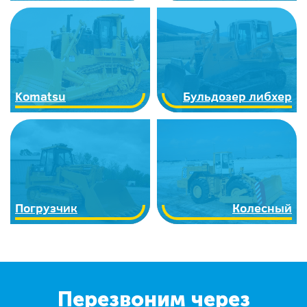
Komatsu
Бульдозер либхер
Погрузчик
Колесный
Перезвоним через